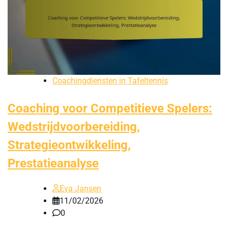
Coachingdiensten in Tafeltennis
Coaching voor Competitieve Spelers:
Wedstrijdvoorbereiding,
Strategieontwikkeling,
Prestatieanalyse
Eva Jansen
11/02/2026
0