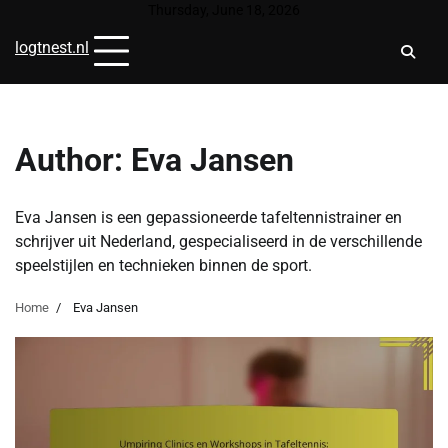
Skip
Thursday, June 18, 2026
to
logtnest.nl
content
Author:
Eva Jansen
Eva Jansen is een gepassioneerde tafeltennistrainer en
schrijver uit Nederland, gespecialiseerd in de verschillende
speelstijlen en technieken binnen de sport.
Home
Eva Jansen