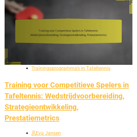
Trainingsprogramma's in Tafeltennis
Training voor Competitieve Spelers in
Tafeltennis: Wedstrijdvoorbereiding,
Strategieontwikkeling,
Prestatiemetrics
Eva Jansen