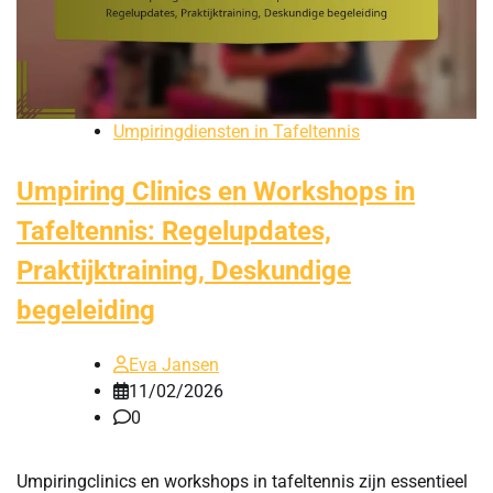
Umpiringdiensten in Tafeltennis
Umpiring Clinics en Workshops in
Tafeltennis: Regelupdates,
Praktijktraining, Deskundige
begeleiding
Eva Jansen
11/02/2026
0
Umpiringclinics en workshops in tafeltennis zijn essentieel