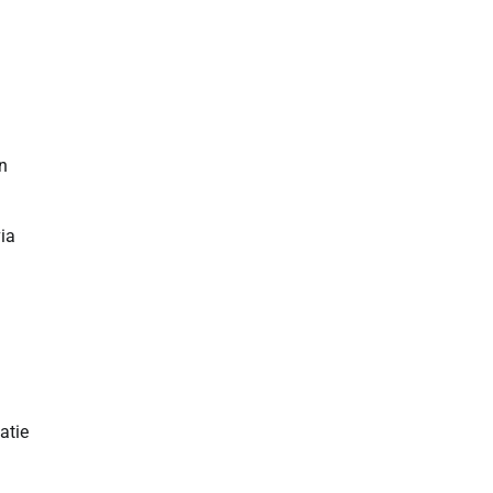
n
via
atie