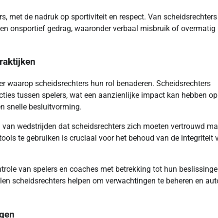
rs, met de nadruk op sportiviteit en respect. Van scheidsrechters
en onsportief gedrag, waaronder verbaal misbruik of overmatig
raktijken
er waarop scheidsrechters hun rol benaderen. Scheidsrechters
racties tussen spelers, wat een aanzienlijke impact kan hebben op
en snelle besluitvorming.
en van wedstrijden dat scheidsrechters zich moeten vertrouwd m
ools te gebruiken is cruciaal voor het behoud van de integriteit 
role van spelers en coaches met betrekking tot hun beslissinge
len scheidsrechters helpen om verwachtingen te beheren en auto
ngen