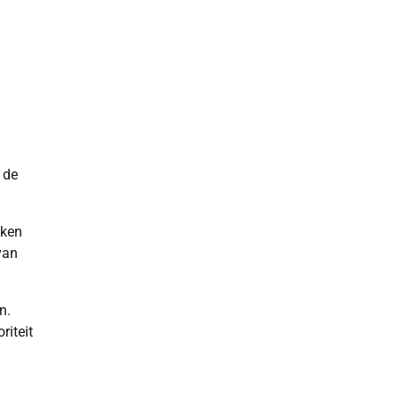
 de
aken
van
n.
riteit