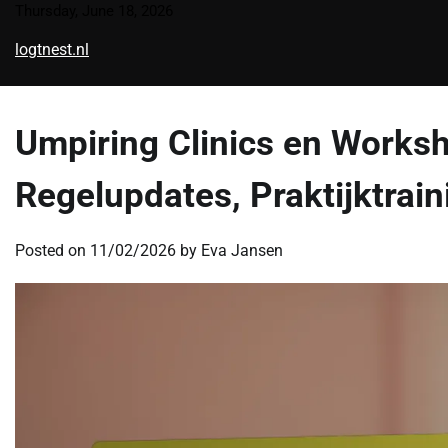
Skip
Thursday, June 18, 2026
to
logtnest.nl
content
Umpiring Clinics en Worksh
Regelupdates, Praktijktrai
Posted on
11/02/2026
by
Eva Jansen