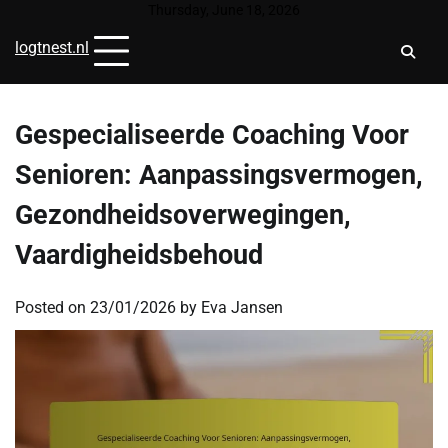
Skip
Thursday, June 18, 2026
to
logtnest.nl
content
Gespecialiseerde Coaching Voor
Senioren: Aanpassingsvermogen,
Gezondheidsoverwegingen,
Vaardigheidsbehoud
Posted on
23/01/2026
by
Eva Jansen