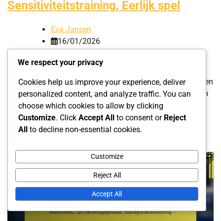
Sensitiviteitstraining, Eerlijk spel
Eva Jansen
16/01/2026
0
We respect your privacy
Het leiden van gemengde tafeltenniswedstrijden vereist een
Cookies help us improve your experience, deliver
sterke nadruk op inclusiviteit, gevoeligheid en fair play om
personalized content, and analyze traffic. You can
een evenwichtige en rechtvaardige competitie te creëren.
choose which cookies to allow by clicking
Scheidsrechters moeten […]
Customize
. Click
Accept All
to consent or
Reject
All
to decline non-essential cookies.
Customize
Reject All
Accept All