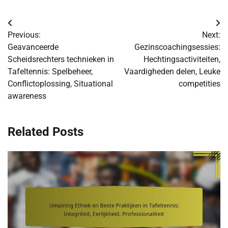
Post
Previous:
Next:
navigation
Geavanceerde
Gezinscoachingsessies:
Scheidsrechters technieken in
Hechtingsactiviteiten,
Tafeltennis: Spelbeheer,
Vaardigheden delen, Leuke
Conflictoplossing, Situational
competities
awareness
Related Posts