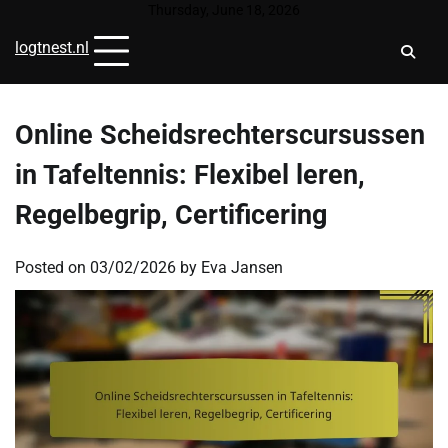
Skip
Thursday, June 18, 2026
to
logtnest.nl
content
Online Scheidsrechterscursussen
in Tafeltennis: Flexibel leren,
Regelbegrip, Certificering
Posted on
03/02/2026
by
Eva Jansen