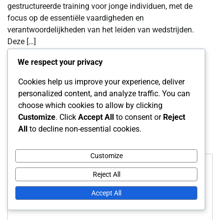
gestructureerde training voor jonge individuen, met de
focus op de essentiële vaardigheden en
verantwoordelijkheden van het leiden van wedstrijden.
Deze […]
We respect your privacy
Cookies help us improve your experience, deliver
Leave a Reply
personalized content, and analyze traffic. You can
choose which cookies to allow by clicking
Your email address will not be published.
Required fields
Customize
. Click
Accept All
to consent or
Reject
are marked
*
All
to decline non-essential cookies.
Comment
*
Customize
Reject All
Accept All