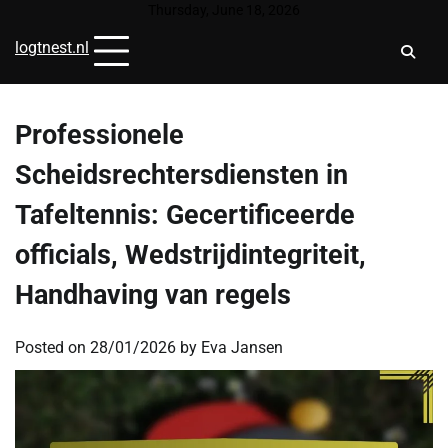
Skip
Thursday, June 18, 2026
to
logtnest.nl
content
Professionele
Scheidsrechtersdiensten in
Tafeltennis: Gecertificeerde
officials, Wedstrijdintegriteit,
Handhaving van regels
Posted on
28/01/2026
by
Eva Jansen